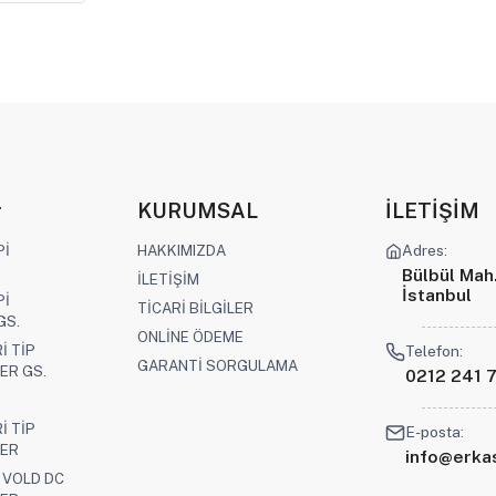
r
KURUMSAL
İLETİŞİM
Pİ
HAKKIMIZDA
Adres:
Bülbül Mah
İLETİŞİM
İstanbul
Pİ
TİCARİ BİLGİLER
GS.
ONLİNE ÖDEME
İ TİP
Telefon:
GARANTİ SORGULAMA
ER GS.
0212 241 7
İ TİP
E-posta:
ER
info@erk
 VOLD DC