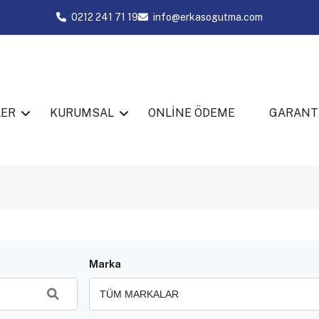
0212 241 71 19
info@erkasogutma.com
LER
KURUMSAL
ONLİNE ÖDEME
GARANT
Marka