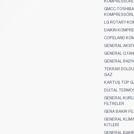
KOMPRESSÖRL
GMCC-TOSHIBA
KOMPRESSÖRL
LG ROTARY K
DAIKIN KOMPR
COPELAND KO
GENERAL AKSİY
GENERAL Q FA
GENERAL RADY
TEKRAR DOLDU
GAZ
KARTUŞ TÜP G
DİJİTAL TERMO
GENERAL KUR
FİLTRELER
GENA BAKIR Fİ
GENERAL KLİM
KİTLERİ
GENERAL BAKI