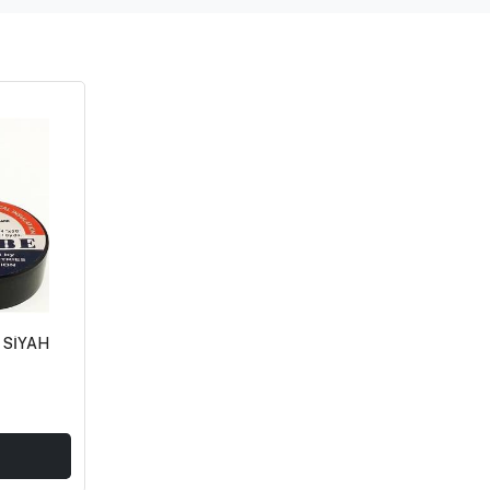
 SİYAH
E