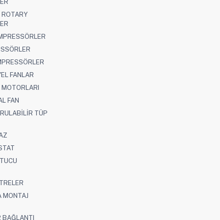
ER
 ROTARY
ER
OMPRESSÖRLER
ESSÖRLER
MPRESSÖRLER
EL FANLAR
N MOTORLARI
AL FAN
RULABİLİR TÜP
AZ
STAT
UTUCU
LTRELER
A MONTAJ
R BAĞLANTI