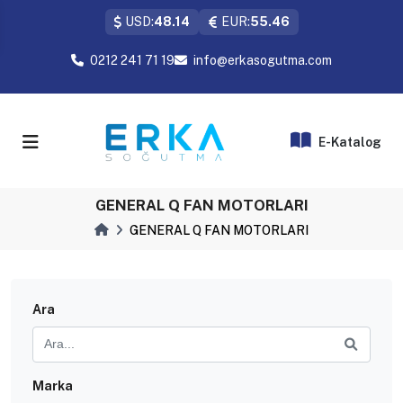
USD:
48.14
EUR:
55.46
0212 241 71 19
info@erkasogutma.com
E-Katalog
GENERAL Q FAN MOTORLARI
GENERAL Q FAN MOTORLARI
Ara
Marka