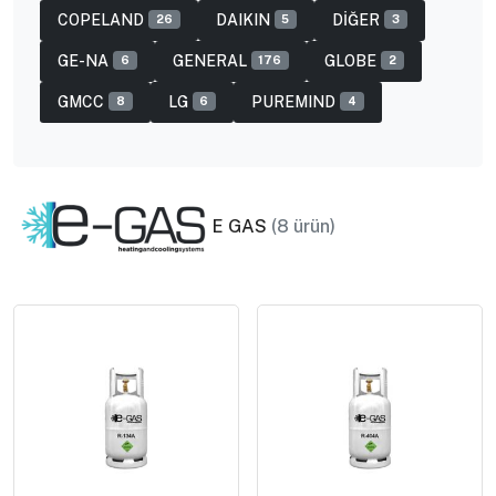
COPELAND
DAIKIN
DİĞER
26
5
3
GE-NA
GENERAL
GLOBE
6
176
2
GMCC
LG
PUREMIND
8
6
4
E GAS
(8 ürün)