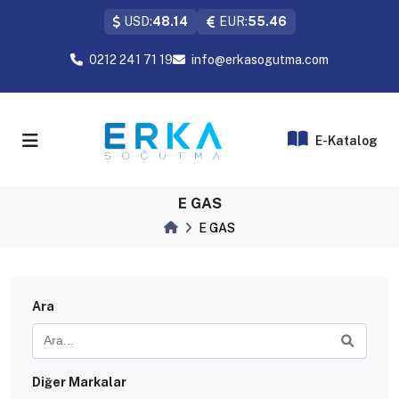
USD:
48.14
EUR:
55.46
0212 241 71 19
info@erkasogutma.com
E-Katalog
E GAS
E GAS
Ara
Diğer Markalar