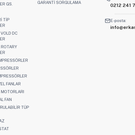
GARANTİ SORGULAMA
ER GS.
0212 241 7
İ TİP
E-posta:
ER
info@erk
 VOLD DC
ER
 ROTARY
ER
OMPRESSÖRLER
ESSÖRLER
MPRESSÖRLER
EL FANLAR
N MOTORLARI
AL FAN
RULABİLİR TÜP
AZ
STAT