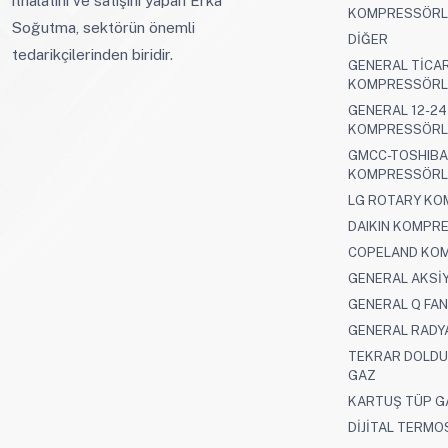
KOMPRESSÖRL
Soğutma, sektörün önemli
DİĞER
tedarikçilerinden biridir.
GENERAL TİCAR
KOMPRESSÖRL
GENERAL 12-24
KOMPRESSÖRL
GMCC-TOSHIBA
KOMPRESSÖRL
LG ROTARY K
DAIKIN KOMPR
COPELAND KO
GENERAL AKSİY
GENERAL Q FA
GENERAL RADY
TEKRAR DOLDU
GAZ
KARTUŞ TÜP G
DİJİTAL TERMO