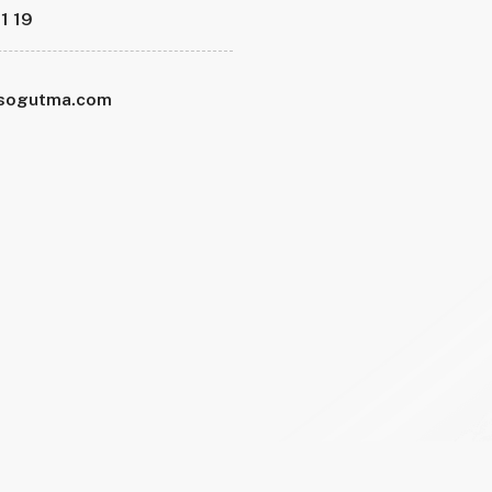
1 19
asogutma.com