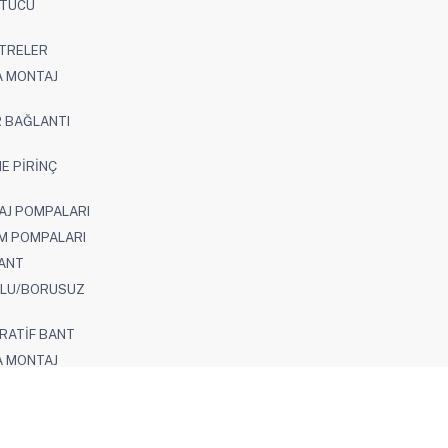
UTUCU
LTRELER
A MONTAJ
R BAĞLANTI
E PİRİNÇ
AJ POMPALARI
M POMPALARI
BANT
ULU/BORUSUZ
RATİF BANT
A MONTAJ
NV. SPLIT