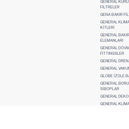
GENERAL KUR
FİLTRELER
GENA BAKIR Fİ
GENERAL KLİM
KİTLERİ
GENERAL BAKI
ELEMANLARI
GENERAL DÖVM
FITTINGSLER
GENERAL DREN
GENERAL VAKU
GLOBE İZOLE 
GENERAL BOR
SİBOPLAR
GENERAL DEKO
GENERAL KLİM
KONSOLLARI
PUREMIND R32 I
KLİMA