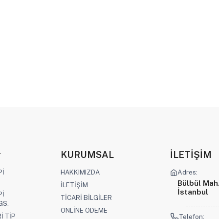
r
KURUMSAL
İLETİŞİM
Pİ
HAKKIMIZDA
Adres:
Bülbül Mah
İLETİŞİM
İstanbul
Pİ
TİCARİ BİLGİLER
GS.
ONLİNE ÖDEME
İ TİP
Telefon: