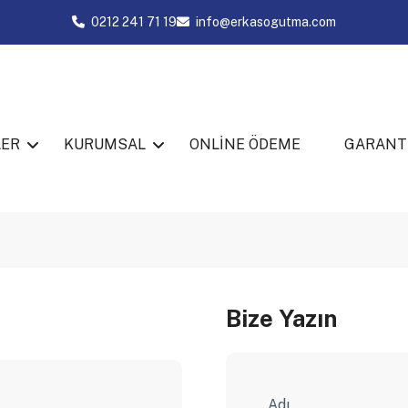
0212 241 71 19
info@erkasogutma.com
LER
KURUMSAL
ONLİNE ÖDEME
GARANT
Bize Yazın
Adı